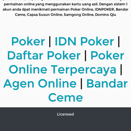
permainan online yang menggunakan kartu uang asli. Dengan sistem 1
akun anda dpat menikmati permainan Poker Online, IDNPOKER, Bandar
Ceme, Capsa Susun Online, Samgong Online, Domino Qiu
Poker
|
IDN Poker
|
Daftar Poker
|
Poker
Online Terpercaya
|
Agen Online
|
Bandar
Ceme
Licensed