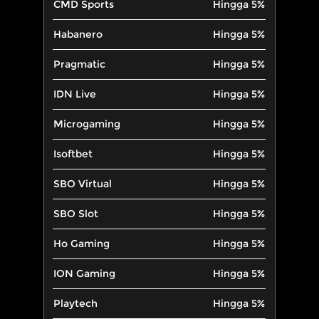
CMD Sports
Hingga 5%
Habanero
Hingga 5%
Pragmatic
Hingga 5%
IDN Live
Hingga 5%
Microgaming
Hingga 5%
Isoftbet
Hingga 5%
SBO Virtual
Hingga 5%
SBO Slot
Hingga 5%
Ho Gaming
Hingga 5%
ION Gaming
Hingga 5%
Playtech
Hingga 5%