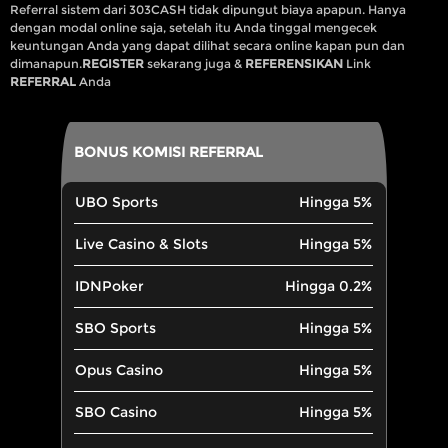
Referral sistem dari 303CASH tidak dipungut biaya apapun. Hanya
dengan modal online saja, setelah itu Anda tinggal mengecek
keuntungan Anda yang dapat dilihat secara online kapan pun dan
dimanapun.
REGISTER
sekarang juga &
REFERENSIKAN
Link
REFERRAL
Anda
BONUS KOMISI REFERRAL
UBO Sports
Hingga 5%
Live Casino & Slots
Hingga 5%
IDNPoker
Hingga 0.2%
SBO Sports
Hingga 5%
Opus Casino
Hingga 5%
SBO Casino
Hingga 5%