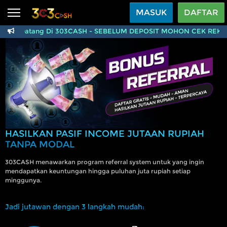
Beranda
MASUK
DAFTAR
lamat Datang Di 303CASH - SEBELUM DEPOSIT MOHON CEK RE
Sports
BARU
PROMO
Live Casino
BARU
IDNPoker
BARU
Slots
PROMO
IDNLIVE
BARU
HASILKAN PASIF INCOME JUTAAN RUPIAH
Stream N Spin
TANPA MODAL
Arcade
PROMO
303CASH menawarkan program referral system untuk yang ingin
mendapatkan keuntungan hingga puluhan juta rupiah setiap
Table Games
minggunya.
Lottery
BARU
PROMO
Jadi jutawan dengan 3 langkah mudah:
IDNRaffle